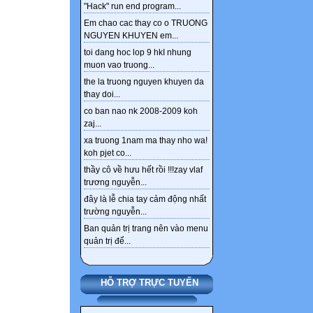
"Hack" run end program...
Em chao cac thay co o TRUONG
NGUYEN KHUYEN em...
toi dang hoc lop 9 hkI nhung
muon vao truong...
the la truong nguyen khuyen da
thay doi...
co ban nao nk 2008-2009 koh
zaj...
xa truong 1nam ma thay nho wa!
koh pjet co...
thầy cô về hưu hết rồi !!!zay vlaf
trương nguyễn...
đây là lễ chia tay cảm động nhất
trường nguyễn...
Ban quản trị trang nên vào menu
quản trị để...
HỖ TRỢ TRỰC TUYẾN