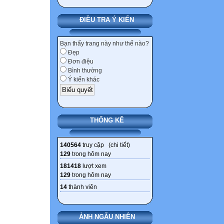
ĐIỀU TRA Ý KIẾN
Bạn thấy trang này như thế nào?
Đẹp
Đơn điệu
Bình thường
Ý kiến khác
THỐNG KÊ
140564
truy cập (
chi tiết
)
129
trong hôm nay
181418
lượt xem
129
trong hôm nay
14
thành viên
ẢNH NGẪU NHIÊN