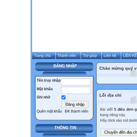
Trang chủ
Thành viên
Trợ giúp
Liên hệ
LIÊN K
ĐĂNG NHẬP
Chào mừng quý v
Tên truy nhập
Mật khẩu
Lỗi địa chỉ
Ghi nhớ
Bài viết
5 điều đơn 
Quên mật khẩu
ĐK thành viên
trang riêng này.
Hãy click vào nút dưới
THÔNG TIN