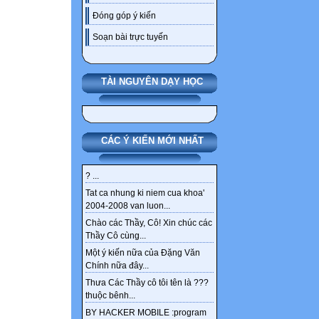
Đóng góp ý kiến
Soạn bài trực tuyến
TÀI NGUYÊN DẠY HỌC
CÁC Ý KIẾN MỚI NHẤT
? ...
Tat ca nhung ki niem cua khoa'
2004-2008 van luon...
Chào các Thầy, Cô! Xin chúc các
Thầy Cô cùng...
Một ý kiến nữa của Đặng Văn
Chính nữa đây...
Thưa Các Thầy cô tôi tên là ???
thuộc bênh...
BY HACKER MOBILE :program